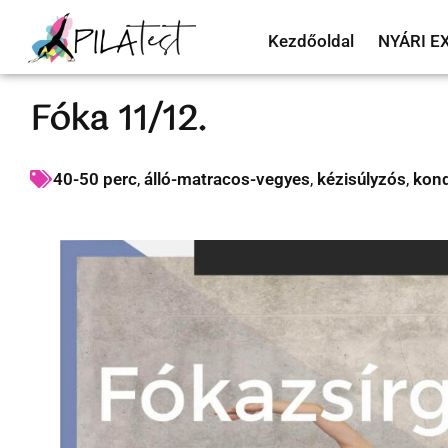
Kezdőoldal
NYÁRI E
Fóka 11/12.
40-50 perc
,
álló-matracos-vegyes
,
kézisúlyzós
,
kond