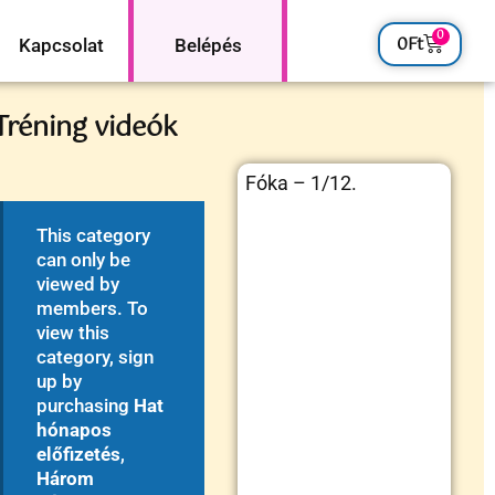
0
0
Ft
Kapcsolat
Belépés
Tréning videók
Fóka – 1/12.
This category
can only be
viewed by
members. To
view this
category, sign
up by
purchasing
Hat
hónapos
előfizetés
,
Három