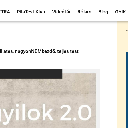
XTRA
PilaTest Klub
Videótár
Rólam
Blog
GYIK
ilates
,
nagyonNEMkezdő
,
teljes test