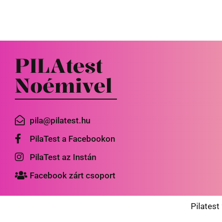
PILAtest
Noémivel
pila@pilatest.hu
PilaTest a Facebookon
PilaTest az Instán
Facebook zárt csoport
Pilatest