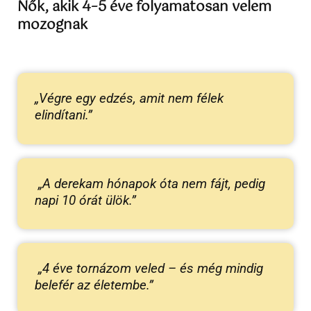
Nők, akik 4–5 éve folyamatosan velem
mozognak
„Végre egy edzés, amit nem félek
elindítani.”
„A derekam hónapok óta nem fájt, pedig
napi 10 órát ülök.”
„4 éve tornázom veled – és még mindig
belefér az életembe.”