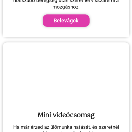
hosszabb betegség után szeretnél visszatérni a
mozgáshoz.
Belevágok
Mini videócsomag
Ha már érzed az ülőmunka hatását, és szeretnél