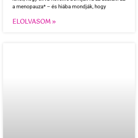
a menopauza* – és hiába mondják, hogy
ELOLVASOM »