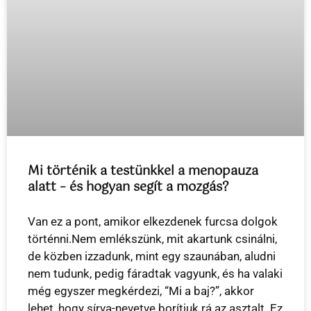
Mi történik a testünkkel a menopauza
alatt – és hogyan segít a mozgás?
Van ez a pont, amikor elkezdenek furcsa dolgok
történni.Nem emlékszünk, mit akartunk csinálni,
de közben izzadunk, mint egy szaunában, aludni
nem tudunk, pedig fáradtak vagyunk, és ha valaki
még egyszer megkérdezi, “Mi a baj?”, akkor
lehet, hogy sírva-nevetve borítjuk rá az asztalt. Ez