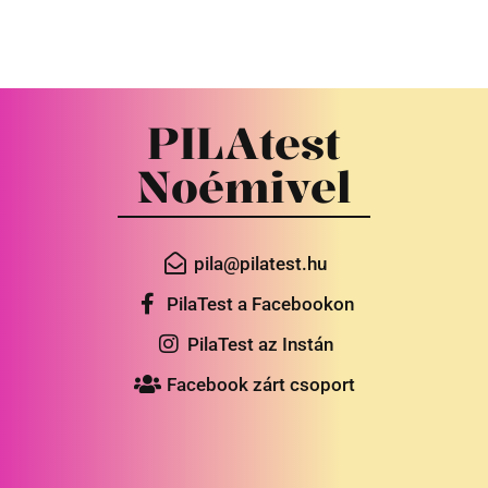
PILAtest
Noémivel
pila@pilatest.hu
PilaTest a Facebookon
PilaTest az Instán
Facebook zárt csoport