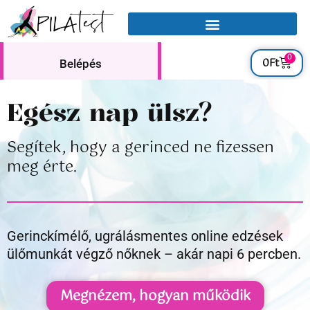
0
0
Ft
Belépés
Egész nap ülsz?
Segítek, hogy a gerinced ne fizessen
meg érte.
Gerinckímélő, ugrálásmentes online edzések
ülőmunkát végző nőknek – akár napi 6 percben.
Megnézem, hogyan működik