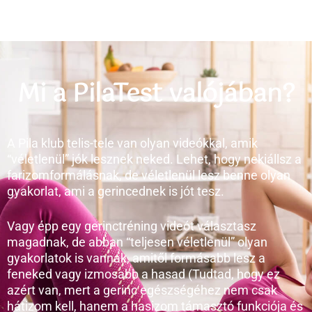
Mi a PilaTest valójában?
A Pila klub telis-tele van olyan videókkal, amik
“véletlenül” jók lesznek neked. Lehet, hogy nekiállsz a
farizomformálásnak, de véletlenül lesz benne olyan
gyakorlat, ami a gerincednek is jót tesz.
Vagy épp egy gerinctréning videót választasz
magadnak, de abban “teljesen véletlenül” olyan
gyakorlatok is vannak, amitől formásabb lesz a
feneked vagy izmosabb a hasad (Tudtad, hogy ez
azért van, mert a gerinc egészségéhez nem csak
hátizom kell, hanem a hasizom támasztó funkciója és