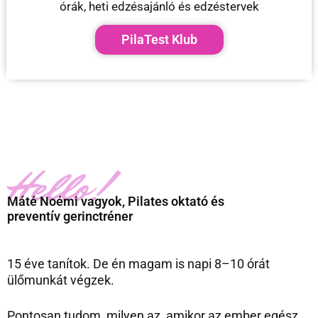
órák, heti edzésajánló és edzéstervek
PilaTest Klub
Hello!
Máté Noémi vagyok, Pilates oktató és
preventív gerinctréner
15 éve tanítok. De én magam is napi 8–10 órát
ülőmunkát végzek.
Pontosan tudom, milyen az, amikor az ember egész