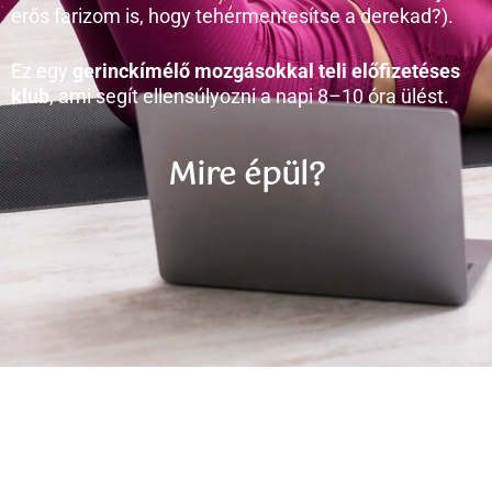
erős farizom is, hogy tehermentesítse a derekad?).
Ez egy
gerinckímélő mozgásokkal teli előfizetéses
klub
, ami segít ellensúlyozni a napi 8–10 óra ülést.
Mire épül?