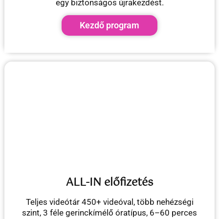
egy biztonságos újrakezdést.
Kezdő program
ALL-IN előfizetés
Teljes videótár 450+ videóval, több nehézségi
szint, 3 féle gerinckímélő óratípus, 6–60 perces