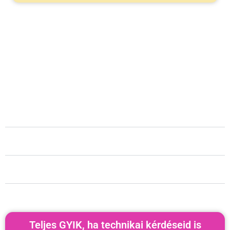
Gyakran ismételt kérdések
Kell hozzá előképzettség?
Mennyi idő egy edzés?
Mi van, ha fáj valamim?
Teljes GYIK, ha technikai kérdéseid is