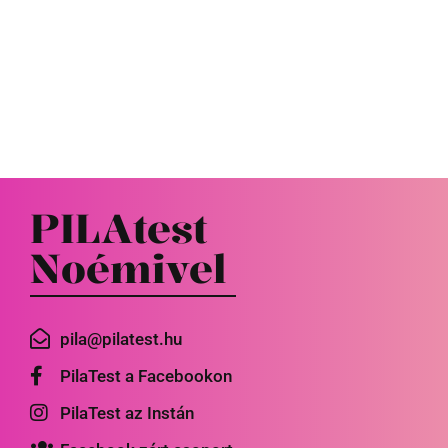
PILAtest
Noémivel
pila@pilatest.hu
PilaTest a Facebookon
PilaTest az Instán