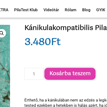
XTRA
PilaTest Klub
Videótár
Rólam
Blog
GYIK
Kánikulakompatibilis Pil
3.480
Ft
Kosárba teszem
Érthető, ha a kánikulában nem az edzés a legk
tested ezekben a hetekben is hálás azért, ha