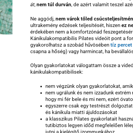
át
,
nem túl durván
, de azért valamit teszel az
Ne aggódj,
nem várok tőled csúcsteljesítmén
ultrakemény edzések teljesítését, hiszen
ez n
érdekében nem a komfortzónád feszegetésér
Kánikulakompatibilis Pilates videóit pont a 
gyakorolhatsz a szobád hűvösében
tíz percet
csapna a hőség) vagy harmincat, ha bevállalós
Olyan gyakorlatokat válogattam össze a vid
kánikulakompatibilisek:
nem végzünk olyan gyakorlatokat, amik
nem ugrálunk és nem izzadunk extrém 
hogy mi fér bele és mi nem, ezért óvat
egyszerre csak egy testrészt dolgoztat
és kánikula miatti ájuldozásokat
a klasszikus Pilates gyakorlatait haszn
tutibiztos legyen időd megfelelően lél
jutni a kielégítő izommunkához