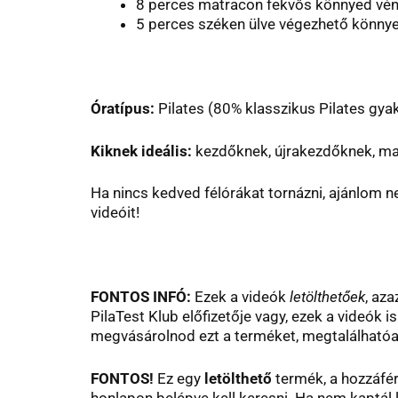
8 perces matracon fekvős könnyed vé
5 perces széken ülve végezhető könny
Óratípus:
Pilates (80% klasszikus Pilates gya
Kiknek ideális:
kezdőknek, újrakezdőknek, ma
Ha nincs kedved félórákat tornázni, ajánlom 
videóit!
FONTOS INFÓ:
Ezek a videók
letölthetőek
, az
PilaTest Klub előfizetője vagy, ezek a videók i
megvásárolnod ezt a terméket, megtalálhatóak 
FONTOS!
Ez egy
letölthető
termék, a hozzáfér
honlapon belépve kell keresni. Ha nem kaptál l