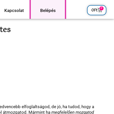
0
0
Ft
Kapcsolat
Belépés
ates
edvencebb elfoglaltságod, de jó, ha tudod, hogy a
 jól átmozgatod. Mármint ha
megfelelően mozgatod