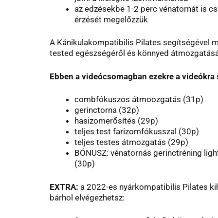
az edzésekbe 1-2 perc vénatornát is c
érzését megelőzzük
A Kánikulakompatibilis Pilates segítségével
tested egészségéről és könnyed átmozgatásá
Ebben a videócsomagban ezekre a videókra 
combfókuszos átmoozgatás (31p)
gerinctorna (32p)
hasizomerősítés (29p)
teljes test farizomfókusszal (30p)
teljes testes átmozgatás (29p)
BÓNUSZ: vénatornás gerinctréning light
(30p)
EXTRA:
a 2022-es nyárkompatibilis Pilates kih
bárhol elvégezhetsz: