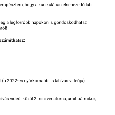
sempésztem, hogy a kánikulában elnehezedő láb
 még a legforróbb napokon is gondoskodhatsz
ról!
számíthatsz:
 (a 2022-es nyárkomatibilis kihívás videója)
ívás videói közül 2 mini vénatorna, amit bármikor,