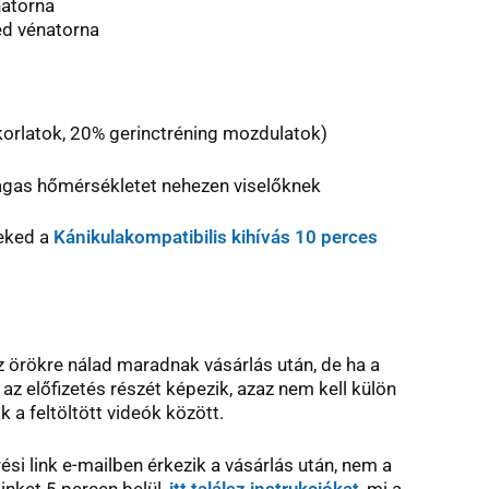
natorna
ed vénatorna
korlatok, 20% gerinctréning mozdulatok)
gas hőmérsékletet nehezen viselőknek
neked a
Kánikulakompatibilis kihívás 10 perces
az örökre nálad maradnak vásárlás után, de ha a
s az előfizetés részét képezik, azaz nem kell külön
a feltöltött videók között.
ési link e-mailben érkezik a vásárlás után, nem a
inket 5 percen belül,
itt találsz instrukciókat
, mi a