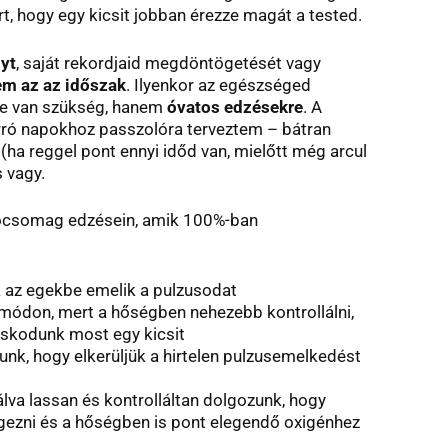
ért, hogy egy kicsit jobban érezze magát a tested.
yt
, saját rekordjaid megdöntögetését vagy
em az az időszak
. Ilyenkor az egészséged
e van szükség, hanem
óvatos edzésekre
. A
forró napokhoz passzolóra terveztem – bátran
(ha reggel pont ennyi időd van, mielőtt még arcul
 vagy.
eócsomag edzésein, amik 100%-ban
 az egekbe emelik a pulzusodat
módon, mert a hőségben nehezebb kontrollálni,
oskodunk most egy kicsit
unk, hogy elkerüljük a hirtelen pulzusemelkedést
álva lassan és kontrolláltan dolgozunk, hogy
egezni és a hőségben is pont elegendő oxigénhez