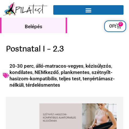
0
0
Ft
Belépés
Postnatal I – 2.3
20-30 perc
,
álló-matracos-vegyes
,
kézisúlyzós
,
kondilates
,
NEMkezdő
,
plankmentes
,
szétnyílt-
hasizom-kompatibilis
,
teljes test
,
tenyértámasz-
nélküli
,
térdelésmentes