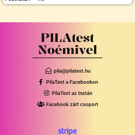
PILAtest
Noémivel
pila@pilatest.hu
PilaTest a Facebookon
PilaTest az Instán
Facebook zárt csoport