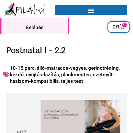
0
0
Ft
Belépés
Postnatal I – 2.2
10-15 perc
,
álló-matracos-vegyes
,
gerinctréning
,
kezdő
,
nyújtás-lazítás
,
plankmentes
,
szétnyílt-
hasizom-kompatibilis
,
teljes test