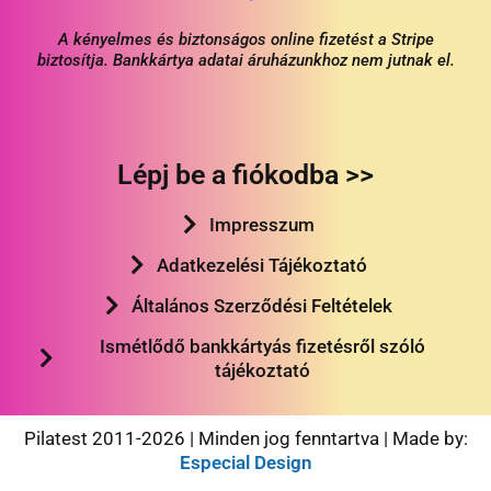
A kényelmes és biztonságos online fizetést a Stripe
biztosítja. Bankkártya adatai áruházunkhoz nem jutnak el.
Lépj be a fiókodba >>
Impresszum
Adatkezelési Tájékoztató
Általános Szerződési Feltételek
Ismétlődő bankkártyás fizetésről szóló
tájékoztató
Pilatest 2011-2026 | Minden jog fenntartva | Made by:
Especial Design