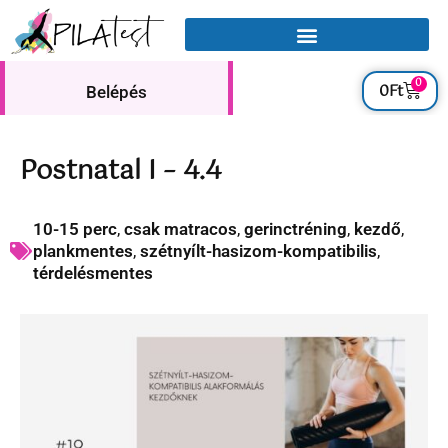
0
0
Ft
Belépés
Postnatal I – 4.4
10-15 perc
,
csak matracos
,
gerinctréning
,
kezdő
,
plankmentes
,
szétnyílt-hasizom-kompatibilis
,
térdelésmentes