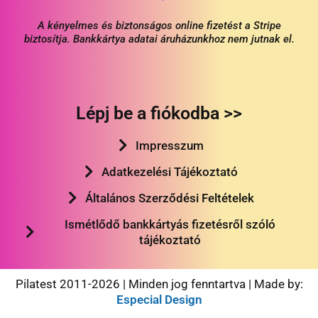
A kényelmes és biztonságos online fizetést a Stripe
biztosítja. Bankkártya adatai áruházunkhoz nem jutnak el.
Lépj be a fiókodba >>
Impresszum
Adatkezelési Tájékoztató
Általános Szerződési Feltételek
Ismétlődő bankkártyás fizetésről szóló
tájékoztató
Pilatest 2011-2026 | Minden jog fenntartva | Made by:
Especial Design