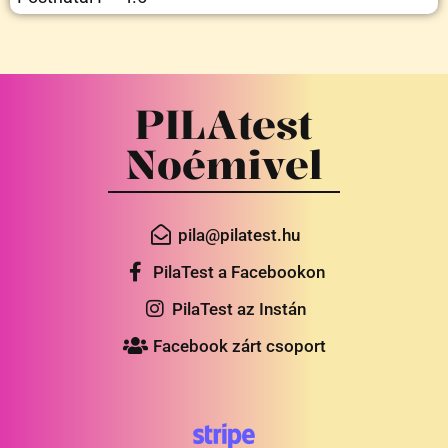
PILAtest
Noémivel
pila@pilatest.hu
PilaTest a Facebookon
PilaTest az Instán
Facebook zárt csoport