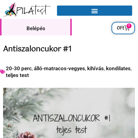
0
0
Ft
Belépés
Antiszaloncukor #1
20-30 perc
,
álló-matracos-vegyes
,
kihívás
,
kondilates
,
teljes test