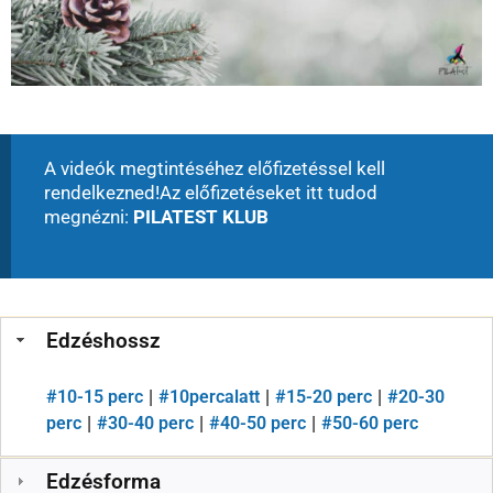
A videók megtintéséhez előfizetéssel kell
rendelkezned!
Az előfizetéseket itt tudod
megnézni:
PILATEST KLUB
Edzéshossz
#
10-15 perc
#
10percalatt
#
15-20 perc
#
20-30
|
|
|
perc
#
30-40 perc
#
40-50 perc
#
50-60 perc
|
|
|
Edzésforma