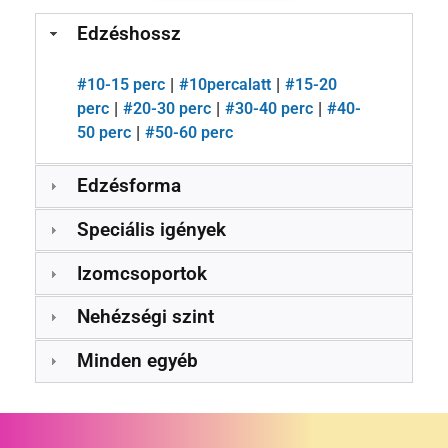
Edzéshossz
#
10-15 perc
#
10percalatt
#
15-20
|
|
perc
#
20-30 perc
#
30-40 perc
#
40-
|
|
|
50 perc
#
50-60 perc
|
Edzésforma
Speciális igények
Izomcsoportok
Nehézségi szint
Minden egyéb