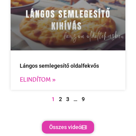
Lángos semlegesítő oldalfekvős
ELINDÍTOM »
1
2
3
…
9
Összes videó