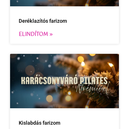
Deréklazítós farizom
ELINDÍTOM »
Kislabdás farizom