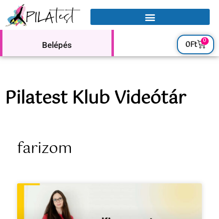
0
0
Ft
Belépés
Pilatest Klub Videótár
farizom