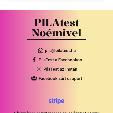
PILAtest
Noémivel
pila@pilatest.hu
PilaTest a Facebookon
PilaTest az Instán
Facebook zárt csoport