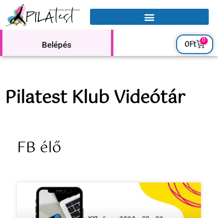
0
0
Ft
Belépés
Pilatest Klub Videótár
FB élő