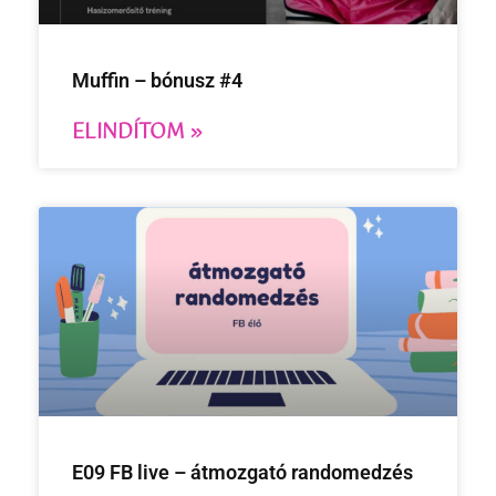
Muffin – bónusz #4
ELINDÍTOM »
E09 FB live – átmozgató randomedzés