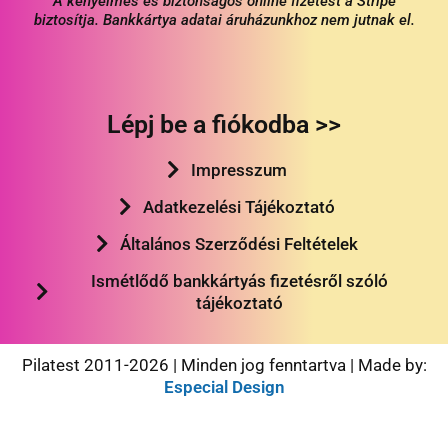
A kényelmes és biztonságos online fizetést a Stripe
biztosítja. Bankkártya adatai áruházunkhoz nem jutnak el.
Lépj be a fiókodba >>
Impresszum
Adatkezelési Tájékoztató
Általános Szerződési Feltételek
Ismétlődő bankkártyás fizetésről szóló
tájékoztató
Pilatest 2011-2026 | Minden jog fenntartva | Made by:
Especial Design