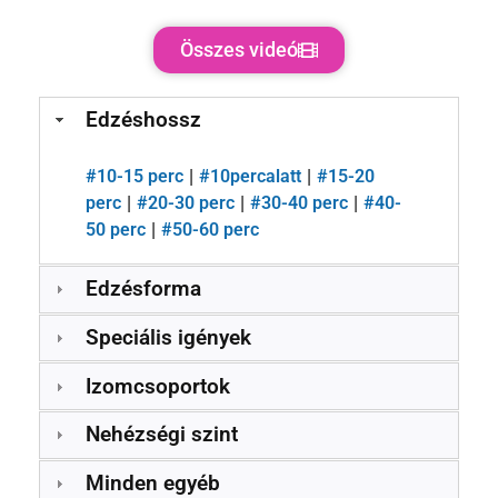
Összes videó
Edzéshossz
#
10-15 perc
#
10percalatt
#
15-20
|
|
perc
#
20-30 perc
#
30-40 perc
#
40-
|
|
|
50 perc
#
50-60 perc
|
Edzésforma
Speciális igények
Izomcsoportok
Nehézségi szint
Minden egyéb