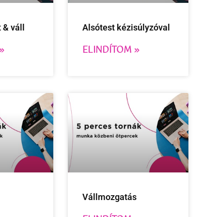
 & váll
Alsótest kézisúlyzóval
»
ELINDÍTOM »
Vállmozgatás