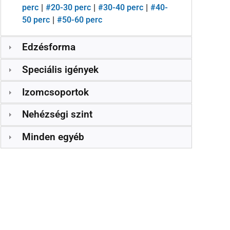
perc
#
20-30 perc
#
30-40 perc
#
40-
|
|
|
50 perc
#
50-60 perc
|
Edzésforma
Speciális igények
Izomcsoportok
Nehézségi szint
Minden egyéb