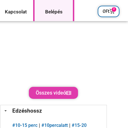
0
0
Ft
Kapcsolat
Belépés
Összes videó
Edzéshossz
#
10-15 perc
#
10percalatt
#
15-20
|
|