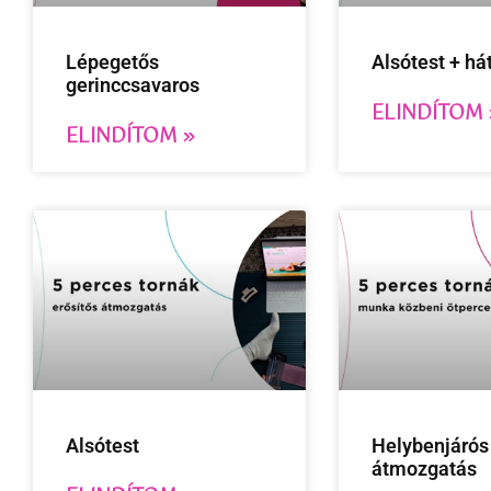
Lépegetős
Alsótest + hát
gerinccsavaros
ELINDÍTOM 
ELINDÍTOM »
Alsótest
Helybenjárós
átmozgatás