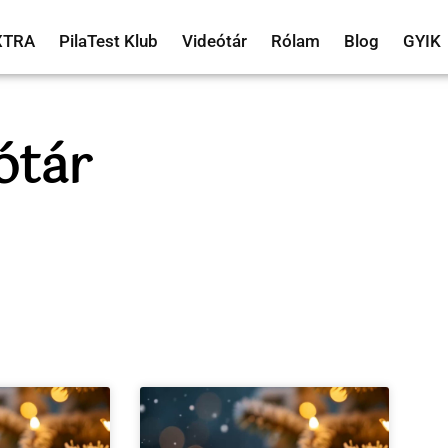
XTRA
PilaTest Klub
Videótár
Rólam
Blog
GYIK
ótár