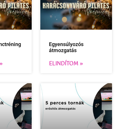
inctréning
Egyensúlyozós
átmozgatás
»
ELINDÍTOM »