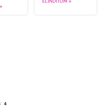
ELINDÍTOM »
»
3
4