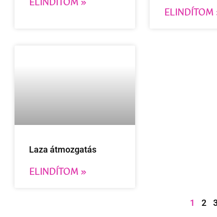
ELINDÍTOM »
ELINDÍTOM 
Laza átmozgatás
ELINDÍTOM »
1
2