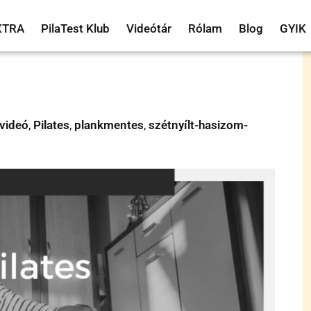
XTRA
PilaTest Klub
Videótár
Rólam
Blog
GYIK
avideó
,
Pilates
,
plankmentes
,
szétnyílt-hasizom-