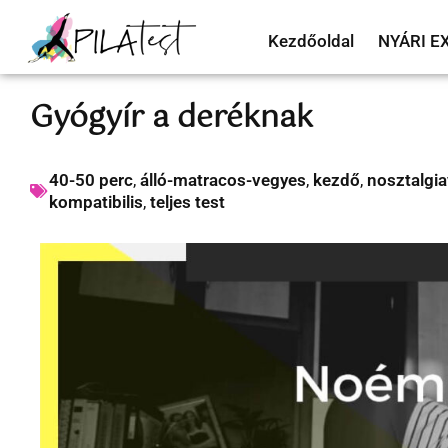
Kezdőoldal
NYÁRI E
Gyógyír a deréknak
40-50 perc
,
álló-matracos-vegyes
,
kezdő
,
nosztalgi
kompatibilis
,
teljes test