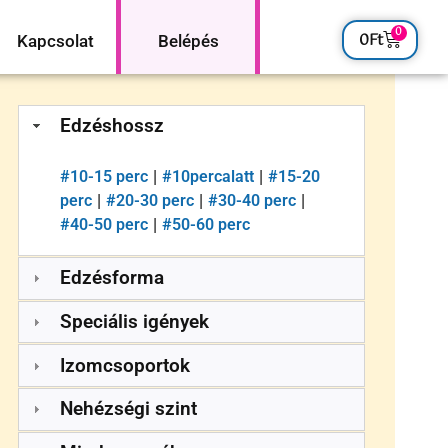
0
0
Ft
Kapcsolat
Belépés
Edzéshossz
#
10-15 perc
#
10percalatt
#
15-20
|
|
perc
#
20-30 perc
#
30-40 perc
|
|
|
#
40-50 perc
#
50-60 perc
|
Edzésforma
Speciális igények
Izomcsoportok
Nehézségi szint