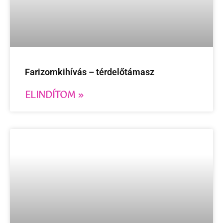
Farizomkihívás – térdelőtámasz
ELINDÍTOM »