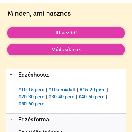
Minden, ami hasznos
Itt kezdd!
Módosítások
Edzéshossz
#
10-15 perc
#
10percalatt
#
15-20 perc
|
|
|
#
20-30 perc
#
30-40 perc
#
40-50 perc
|
|
|
#
50-60 perc
Edzésforma