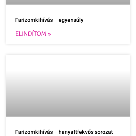
Farizomkihívás – egyensúly
ELINDÍTOM »
Farizomkihívás – hanyattfekvős sorozat