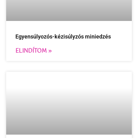
Egyensúlyozós-kézisúlyzós miniedzés
ELINDÍTOM »