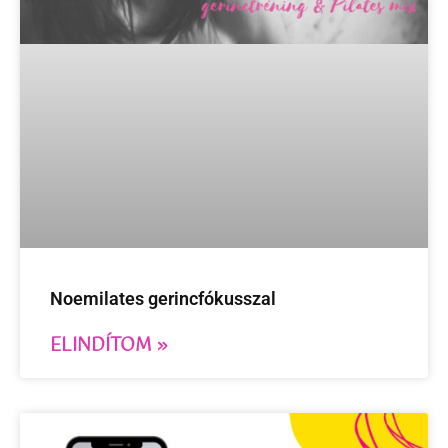
Noemilates gerincfókusszal
ELINDÍTOM »