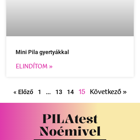
Mini Pila gyertyákkal
ELINDÍTOM »
…
15
Következő »
« Előző
1
13
14
PILAtest
Noémivel